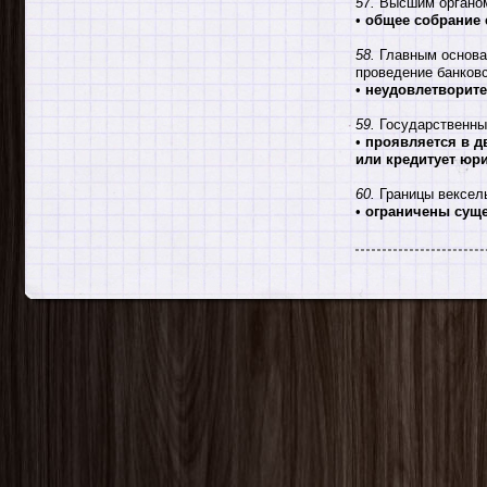
57.
Высшим органом 
•
общее собрание 
58.
Главным основан
проведение банковс
•
неудовлетворите
59.
Государственный
•
проявляется в дв
или кредитует юр
60.
Границы вексель
•
ограничены сущ