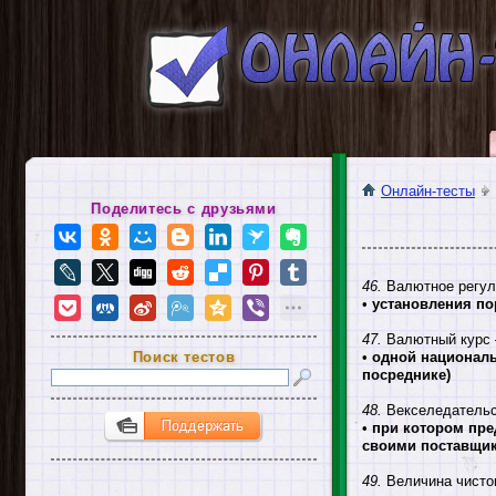
Онлайн-тесты
Поделитесь с друзьями
46.
Валютное регул
•
установления по
47.
Валютный курс —
Поиск тестов
•
одной националь
посреднике)
48.
Векселедательск
•
при котором пре
своими поставщи
49.
Величина чистог