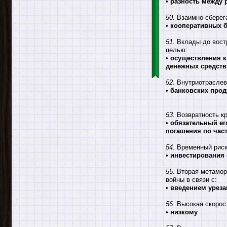
•
разность между 
50.
Взаимно-сберега
•
кооперативных б
51.
Вклады до востр
целью:
•
осуществления к
денежных средств
52.
Внутриотраслева
•
банковских прод
53.
Возвратность кр
•
обязательный ег
погашения по час
54.
Временный риск 
•
инвестирования 
55.
Вторая метамор
войны в связи с:
•
введением уреза
56.
Высокая скорост
•
низкому