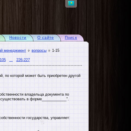
Новости
О сайте
Поиск
ый менеджмент
вопросы
1-15
105
...
226-227
, по которой может быть приобретен другой
обственности владельца документа по
 существовать в форме____________".
собственности государства, управляет: