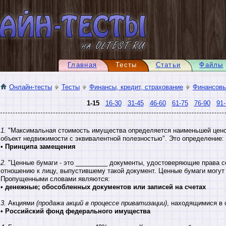
Главная
Тесты
Статьи
Файлы
Онлайн-тесты
Тесты
Финансы, кредит, страхование
Финансов
1-15
16-30
31-45
46-60
61-75
76-90
91-
1.
"Максимальная стоимость имущества определяется наименьшей ценой
объект недвижимости с эквивалентной полезностью". Это определение:
•
Принципа замещения
2.
"Ценные бумаги - это _________ документы, удостоверяющие права с
отношению к лицу, выпустившему такой документ. Ценные бумаги могут
Пропущенными словами являются:
•
денежные; обособленных документов или записей на счетах
3.
Акциями
(продажа акций в процессе приватизации)
, находящимися в 
•
Российский фонд федерального имущества