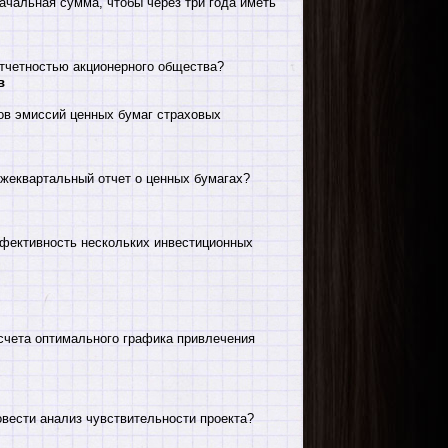
ачальная сумма, чтобы через три года иметь
отчетностью акционерного общества?
в
ов эмиссий ценных бумаг страховых
ежеквартальный отчет о ценных бумагах?
фективность нескольких инвестиционных
счета оптимального графика привлечения
овести анализ чувствительности проекта?