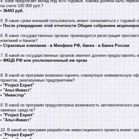
4.
Банк предлагает вклад под 40% годовых. Какова должна быть первон
на счете 100 000 руб.?
•
36443 руб.
5.
В какие сроки внешний пользователь может ознакомиться с годовой 
•
После утверждения этой отчетности Общим собранием акционеро
6.
В каких государственных органах производится регистрация проспект
компаний и банков?
•
Страховые компании - в Минфине РФ, банки - в Банке России
7.
В какой из государственных органов эмитент должен предоставлять 
•
ФКЦБ РФ или уполномоченный им орган
8.
В какой из программ возможно оценить совокупную коммерческую эф
проектов, реализуемых предприятием?
•
"Project Expert"
•
"Альт-Инвест"
•
"Инвестор"
9.
В какой из программ предусмотрена возможность автоматического ра
заемных средств?
•
"Project Expert"
•
"Альт-Инвест"
10.
В какой из программ разработчик инвестиционного проекта может пр
•
"Project Expert"