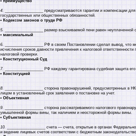
•
преимущество
4.
__________________ предусматриваются гарантии и компенсации для
государственных или общественных обязанностей.
•
Кодексом законов о труде РФ
5.
__________________ размер взыскиваемой пени равен неуплаченной 
•
максимальный
6.
__________________ РФ в своем Постановлении сделал вывод, что м
исчисления сроков давности привлечения к налоговой ответственности
налоговой проверки.
•
Конституционный Суд
7.
__________________ РФ каждому гарантирована судебная защита его 
•
Конституцией
8.
__________________ сторона правонарушений, предусмотренных в НК 
лицом в установленный срок заявления о постановке на учет.
•
Объективная
9.
__________________ сторона рассматриваемого налогового правонару
умышленной формы вины, так наличием и неосторожной формы вины.
•
Субъективная
10.
__________________ счета — счета, открытые в органах Федеральн
и ведение лицевых счетов соответствии с бюджетным законодательств