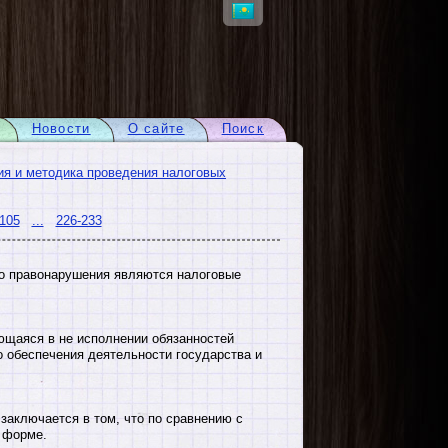
Новости
О сайте
Поиск
ия и методика проведения налоговых
105
...
226-233
го правонарушения являются налоговые
ющаяся в не исполнении обязанностей
о обеспечения деятельности государства и
аключается в том, что по сравнению с
 форме.