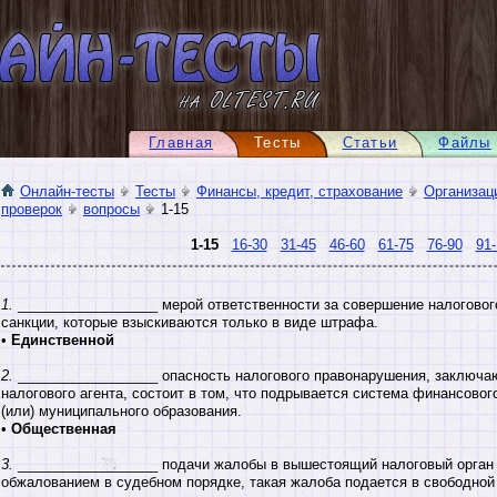
Главная
Тесты
Статьи
Файлы
Онлайн-тесты
Тесты
Финансы, кредит, страхование
Организац
проверок
вопросы
1-15
1-15
16-30
31-45
46-60
61-75
76-90
91-
1.
__________________ мерой ответственности за совершение налогово
санкции, которые взыскиваются только в виде штрафа.
•
Единственной
2.
__________________ опасность налогового правонарушения, заключа
налогового агента, состоит в том, что подрывается система финансовог
(или) муниципального образования.
•
Общественная
3.
__________________ подачи жалобы в вышестоящий налоговый орган з
обжалованием в судебном порядке, такая жалоба подается в свободной