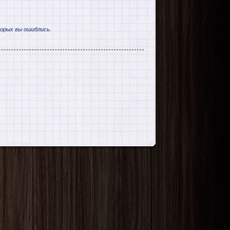
торых вы ошиблись.