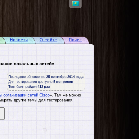
Новости
О сайте
Поиск
ование локальных сетей»
Последнее обновление
25 сентября 2014 года
Для тестирования доступно
5 вопросов
Тест был пройден
412 раз
 организации сетей Cisco
». Там же можно
ыбрать другие темы для тестирования.