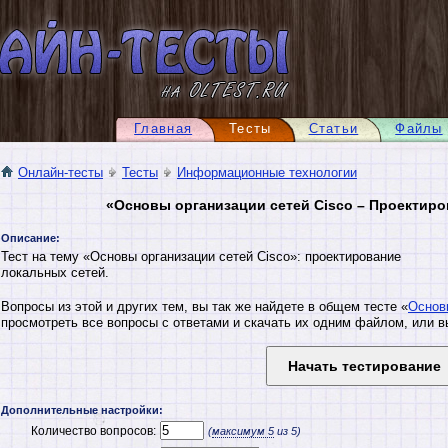
Главная
Тесты
Статьи
Файлы
Онлайн-тесты
Тесты
Информационные технологии
«Основы организации сетей Cisco – Проектир
Описание:
Тест на тему «Основы организации сетей Cisco»: проектирование
локальных сетей.
Вопросы из этой и других тем, вы так же найдете в общем тесте «
Основы
просмотреть все вопросы с ответами и скачать их одним файлом, или в
Дополнительные настройки:
Количество вопросов:
(
максимум
5
из 5)