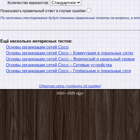
Количество вариантов:
Показывать правильный ответ в случае ошибки
По окончании тестирования будут показаны правильные ответы на вопросы, в ко
Ещё несколько интересных тестов:
Основы организации сетей Cisco
Основы организации сетей Cisco – Коммутация в локальных сетях
Основы организации сетей Cisco – Физический и канальный уровни
Основы организации сетей Cisco – Сетевые устройства
Основы организации сетей Cisco – Глобальные и локальные сети
Обратная связь (сообщить об ошибке)
2010—2025 «
sn
»