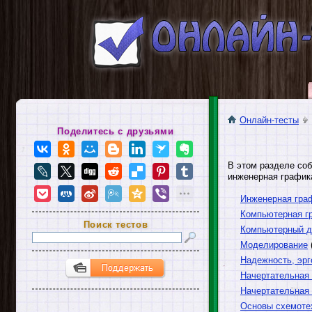
Онлайн-тесты
Поделитесь с друзьями
В этом разделе соб
инженерная графика
Инженерная гра
Компьютерная г
Поиск тестов
Компьютерный д
Моделирование
Надежность, эр
Начертательная
Начертательная 
Основы схемоте