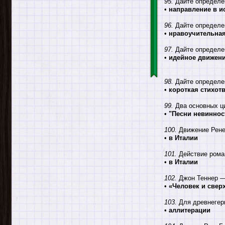
95.
Дайте определе
•
направление в и
96.
Дайте определе
•
нравоучительная
97.
Дайте определе
•
идейное движен
98.
Дайте определе
•
короткая стихот
99.
Два основных ци
•
"Песни невиннос
100.
Движение Ренес
•
в Италии
101.
Действие роман
•
в Италии
102.
Джон Теннер —
•
«Человек и свер
103.
Для древнегерм
•
аллитерации