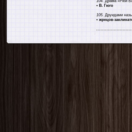
104.
Драма «Рюи Бл
•
В. Гюго
105.
Друидами назыв
•
жрецов-заклинат