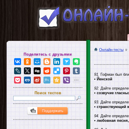
Онлайн-тесты
Поделитесь с друзьями
91.
Гофман был бли
•
Йенской
92.
Дайте определе
Поиск тестов
•
созвучие гласны
93.
Дайте определе
•
странствующий к
94.
Дайте определе
•
любовная песня,