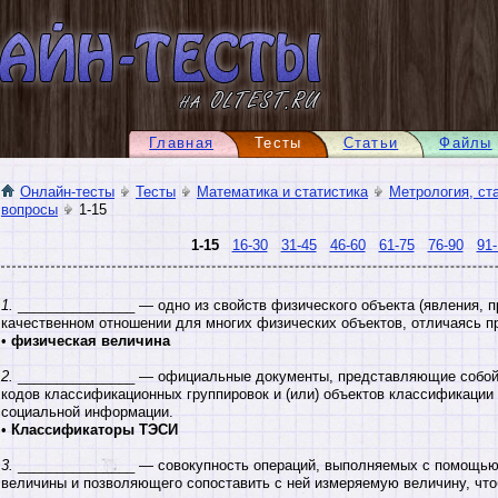
Главная
Тесты
Статьи
Файлы
Онлайн-тесты
Тесты
Математика и статистика
Метрология, ст
вопросы
1-15
1-15
16-30
31-45
46-60
61-75
76-90
91-
1.
_______________ — одно из свойств физического объекта (явления, п
качественном отношении для многих физических объектов, отличаясь п
•
физическая величина
2.
_______________ — официальные документы, представляющие собой 
кодов классификационных группировок и (или) объектов классификации 
социальной информации.
•
Классификаторы ТЭСИ
3.
_______________ — совокупность операций, выполняемых с помощью 
величины и позволяющего сопоставить с ней измеряемую величину, что