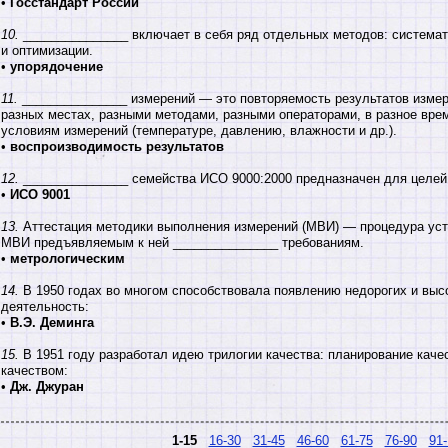
•
Госстандарт России
10.
_______________ включает в себя ряд отдельных методов: системат
и оптимизации.
•
упорядочение
11.
_______________ измерений — это повторяемость результатов измер
разных местах, разными методами, разными операторами, в разное врем
условиям измерений (температуре, давлению, влажности и др.).
•
воспроизводимость результатов
12.
_______________ семейства ИСО 9000:2000 предназначен для целей 
•
ИСО 9001
13.
Аттестация методики выполнения измерений (МВИ) — процедура уст
МВИ предъявляемым к ней _______________ требованиям.
•
метрологическим
14.
В 1950 годах во многом способствовала появлению недорогих и выс
деятельность:
•
В.Э. Деминга
15.
В 1951 году разработал идею трилогии качества: планирование кач
качеством:
•
Дж. Джуран
1-15
16-30
31-45
46-60
61-75
76-90
91-