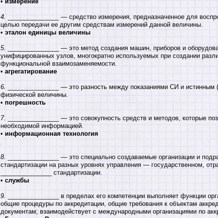
•
измерение
4.
_______________ — средство измерения, предназначенное для воспр
целью передачи ее другим средствам измерений данной величины.
•
эталон единицы величины
5.
_______________ — это метод создания машин, приборов и оборудов
унифицированных узлов, многократно используемых при создании разли
функциональной взаимозаменяемости.
•
агрегатирование
6.
_______________ — это разность между показаниями СИ и истинным 
физической величины.
•
погрешность
7.
_______________ — это совокупность средств и методов, которые по
необходимой информацией.
•
информационная технология
8.
_______________ — это специально создаваемые организации и подра
стандартизации на разных уровнях управления — государственном, отра
_______________ стандартизации.
•
службы
9.
_______________ в пределах его компетенции выполняет функции орга
общие процедуры по аккредитации, общие требования к объектам аккред
документам; взаимодействует с международными организациями по акк