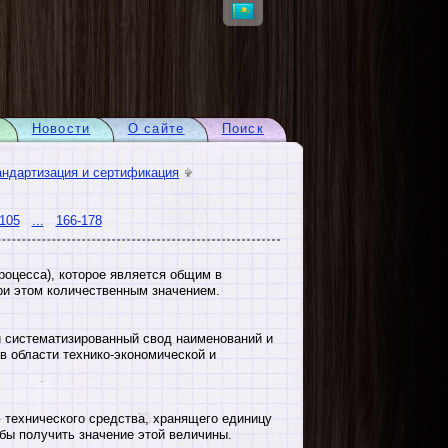
Новости
О сайте
Поиск
андартизация и сертификация
105
...
166-178
роцесса), которое является общим в
ри этом количественным значением.
систематизированный свод наименований и
в области технико-экономической и
технического средства, хранящего единицу
бы получить значение этой величины.