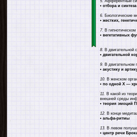
5.
Афферентный син
•
отбора и синтез
6.
Биологические мо
•
жестких, генети
7.
В гипнотическом 
•
вегетативных фу
8.
В двигательной с
•
двигательной ко
9.
В двигательном п
•
акустику и арти
10.
В женском орган
•
по одной X — х
11.
В какой из теор
внешней среды ин
•
теория эмоций П
12.
В конце медита
•
альфа-ритмы
13.
В левом полушар
•
центр речи Брок