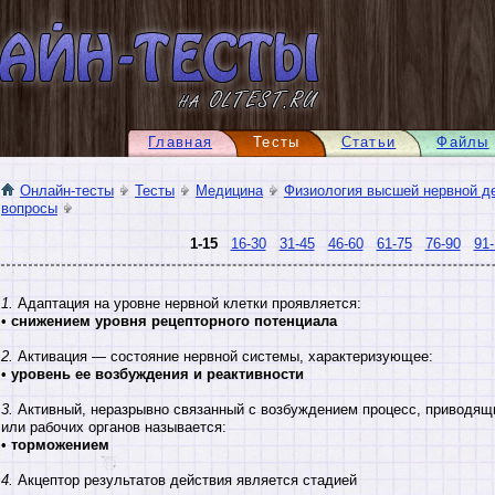
Главная
Тесты
Статьи
Файлы
Онлайн-тесты
Тесты
Медицина
Физиология высшей нервной д
вопросы
1-15
16-30
31-45
46-60
61-75
76-90
91-
1.
Адаптация на уровне нервной клетки проявляется:
•
снижением уровня рецепторного потенциала
2.
Активация — состояние нервной системы, характеризующее:
•
уровень ее возбуждения и реактивности
3.
Активный, неразрывно связанный с возбуждением процесс, приводящи
или рабочих органов называется:
•
торможением
4.
Акцептор результатов действия является стадией