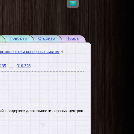
Новости
О сайте
Поиск
еятельности и сенсорных систем
105
...
316-328
й к задержке деятельности нервных центров