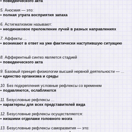
•
поведенческого акта
5.
Аносмия — это:
•
полная утрата восприятия запаха
6.
Астигматизмом называют:
•
неодинаковое преломление лучей в разных направлениях
7.
Аффекты ...
•
возникают в ответ на уже фактически наступившую ситуацию
8.
Афферентный синтез является стадией
•
поведенческого акта
9.
Базовый принцип физиологии высшей нервной деятельности — ...
•
единство организма и среды
10.
Без подкрепления условные рефлексы со временем
•
подавляются, ослабляются
11.
Безусловные рефлексы ...
•
характерны для всех представителей вида
12.
Безусловные рефлексы осуществляются:
•
низшими отделами головного мозга
13.
Безусловные рефлексы саморазвития — это: