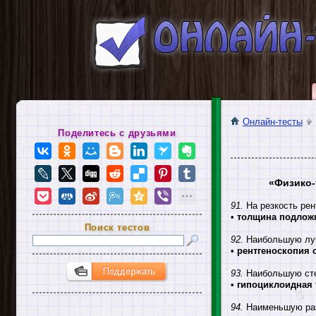
Онлайн-тесты
Поделитесь с друзьями
«Физико-
91.
На резкость рен
•
толщина подлож
Поиск тестов
92.
Наибольшую луч
•
рентгеноскопия
93.
Наибольшую сте
•
гипоциклоидная 
94.
Наименьшую раз