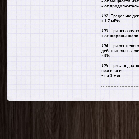
•
от мощности изл
•
от продолжитель
102.
Предельно допу
•
1,7 мР/ч
103.
При панорамно
•
от ширины щели
104.
При рентгеногр
действительных раз
•
9%
105.
При стандартно
проявления:
•
на 1 мин