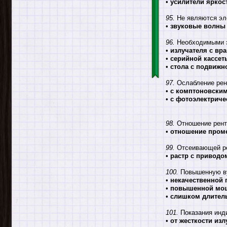
•
усилители яркос
95.
Не являются эл
•
звуковые волны
96.
Необходимыми эл
•
излучателя с в
•
серийной кассет
•
стола с подвижн
97.
Ослабление рент
•
с комптоновски
•
с фотоэлектрич
98.
Отношение рентг
•
отношение пром
99.
Отсеивающей ре
•
растр с приводо
100.
Повышенную вуа
•
некачественной 
•
повышенной мощ
•
слишком длител
101.
Показания инди
•
от жесткости из