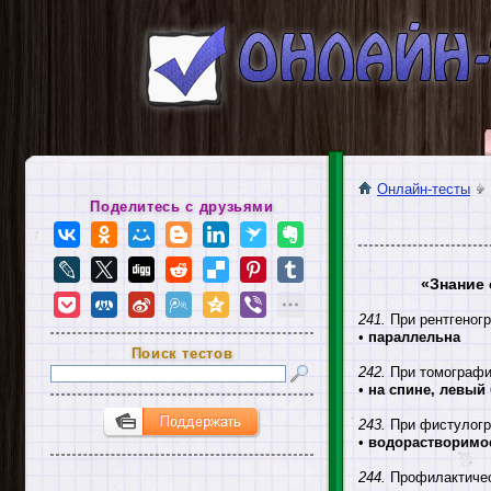
Онлайн-тесты
Поделитесь с друзьями
«Знание 
241.
При рентгеногр
•
параллельна
Поиск тестов
242.
При томографии
•
на спине, левый
243.
При фистулогр
•
водорастворимое
244.
Профилактичес