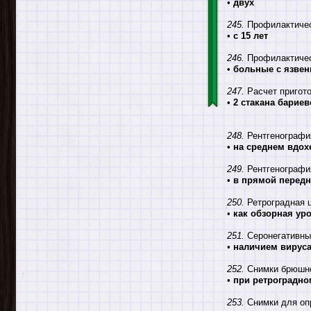
•
двух
245.
Профилактичес
•
с 15 лет
246.
Профилактическ
•
больные с язвен
247.
Расчет пригото
•
2 стакана бариев
248.
Рентгенография
•
на среднем вдох
249.
Рентгенография
•
в прямой передн
250.
Ретроградная ц
•
как обзорная ур
251.
Серонегативны
•
наличием вируса
252.
Снимки брюшной
•
при ретроградно
253.
Снимки для опр