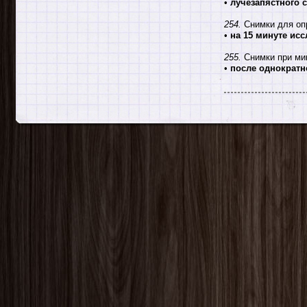
•
лучезапястного с
254.
Снимки для оп
•
на 15 минуте ис
255.
Снимки при мик
•
после однократн