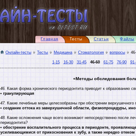
Главная
Тесты
Статьи
Файлы
Онлайн-тесты
Тесты
Медицина
Стоматология
вопросы
46
1-15
16-30
31-45
46-60
61-75
76-90
91-
«Методы обследования бол
46.
Какая форма хронического периодонтита приводит к образованию с
•
гранулирующая
47.
Какие лечебные меры целесообразны при обострении верхушечного 
•
создание оттока из заверхушечной области, физиопроцедуры, ино
48.
Какие осложнения чаще всего возникают непосредственно после леч
периодонтита?
•
обострение воспалительного процесса в периодонте, проявляющ
усиливающимися от прикосновения к зубу, а также нередко отеком и