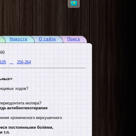
Новости
О сайте
Поиск
-60
105
...
256-264
ьных»
вищевых ходов?
периодонтита моляра?
гда антибиотикотерапия
ения хронического верхушечного
ееся постоянными болями,
 т.п.