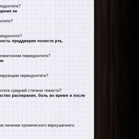
иодонтите?
щения ее
онтите?
риодонтите?
ность преддверия полости рта,
ломатозном периодонтите?
ие
улирующем периодонтите?
нтите средней степени тяжести?
вство распирания, боль во время и после
ри лечении хронического верхушечного