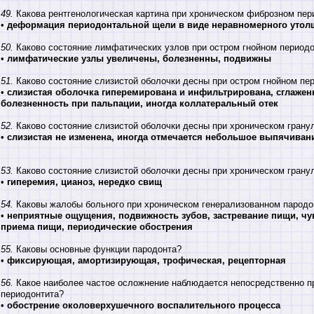
49.
Какова рентгенологическая картина при хроническом фиброзном пер
•
деформация пеpиодонтальной щели в виде неравномерного утол
50.
Каково состояние лимфатических узлов при остром гнойном период
•
лимфатические узлы увеличены, болезненны, подвижны
51.
Каково состояние слизистой оболочки десны при остром гнойном пе
•
слизистая оболочка гипеpемиpована и инфильтрирована, сглажен
болезненность при пальпации, иногда коллатеральный отек
52.
Каково состояние слизистой оболочки десны при хроническом гpану
•
слизистая не изменена, иногда отмечается небольшое выпячиван
53.
Каково состояние слизистой оболочки десны при хроническом гран
•
гиперемия, цианоз, нередко свищ
54.
Каковы жалобы больного при хроническом генерализованном пародо
•
неприятные ощущения, подвижность зубов, застревание пищи, чу
приема пищи, периодические обострения
55.
Каковы основные функции пародонта?
•
фиксирующая, амортизирующая, трофическая, рецепторная
56.
Какое наиболее частое осложнение наблюдается непосредственно п
периодонтита?
•
обострение околоверхушечного воспалительного процесса