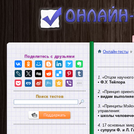
Онлайн-тесты
Поделитесь с друзьями
1.
«Отцом научного
•
Ф.У. Тейлора
2.
«Принцип ориента
Поиск тестов
•
видам выполняе
3.
«Принципы Мэйо»,
управления:
•
школы человече
4.
17 основных микр
•
супруги Ф. и Л. 