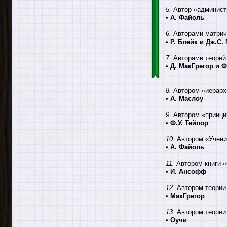
5.
Автор «админист
•
А. Файоль
6.
Авторами матричн
•
Р. Блейк и Дж.С.
7.
Авторами теорий
•
Д. МакГрегор и Ф
8.
Автором «иерархи
•
А. Маслоу
9.
Автором «принцип
•
Ф.У. Тейлор
10.
Автором «Учения
•
А. Файоль
11.
Автором книги «
•
И. Ансофф
12.
Автором теории 
•
МакГрегор
13.
Автором теории 
•
Оучи