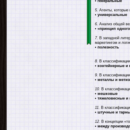
•
генеральные
5.
Агенты, которые 
•
универсальные
6.
Анализ общей вел
•
«принцип одного
7.
В западной литер
маркетингом и логи
•
полезность
8.
В классификации 
•
контейнерные и 
9.
В классификации 
•
металлы и мети
10.
В классификации
•
мешковые
•
тяжеловесные и 
11.
В классификации
•
штучные и тарн
12.
В концепции «то
•
между производ