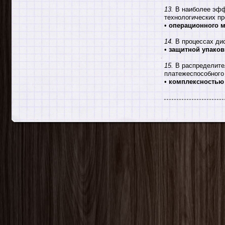
13.
В наиболее эфф
технологических пр
•
операционного 
14.
В процессах дис
•
защитной упаков
15.
В распределител
платежеспособного 
•
комплексностью