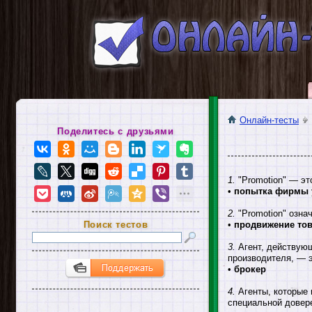
Онлайн-тесты
Поделитесь с друзьями
1.
"Promotion" — эт
•
попытка фирмы у
2.
"Promotion" означ
Поиск тестов
•
продвижение то
3.
Агент, действующ
производителя, — э
•
брокер
4.
Агенты, которые 
специальной довере