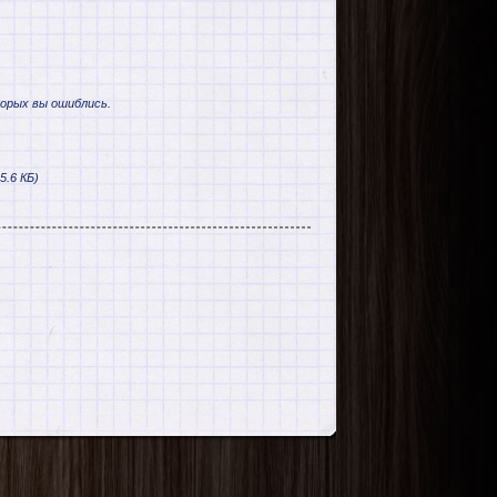
торых вы ошиблись.
5.6 КБ)