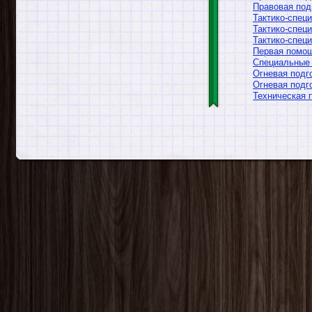
Правовая подг
Тактико-специ
Тактико-специ
Тактико-специ
Первая помощ
Специальные 
Огневая подго
Огневая подго
Техническая п