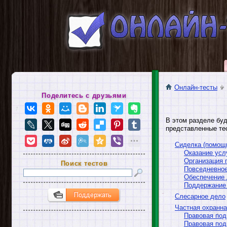
Онлайн-тесты
Поделитесь с друзьями
В этом разделе бу
представленные тес
Сиделка (помощ
Оказание усл
Организация 
Поиск тестов
Повседневное
Обеспечение 
Поддержание 
Слесарное дело
Частная охранна
Правовая подг
Правовая подг