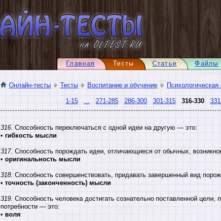
Главная
Тесты
Статьи
Файлы
Онлайн-тесты
Тесты
Воспитание и обучение
Психологическая
1-15
...
271-285
286-300
301-315
316-330
331
316.
Способность переключаться с одной идеи на другую — это:
•
гибкость мысли
317.
Способность порождать идеи, отличающиеся от обычных, возникно
•
оригинальность мысли
318.
Способность совершенствовать, придавать завершенный вид порож
•
точность (законченность) мысли
319.
Способность человека достигать сознательно поставленной цели, 
потребности — это:
•
воля