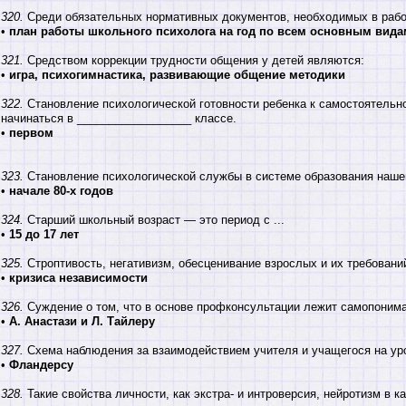
320.
Среди обязательных нормативных документов, необходимых в рабо
•
план работы школьного психолога на год по всем основным вида
321.
Средством коррекции трудности общения у детей являются:
•
игра, психогимнастика, развивающие общение методики
322.
Становление психологической готовности ребенка к самостоятель
начинаться в __________________ классе.
•
первом
323.
Становление психологической службы в системе образования нашей
•
начале 80-х годов
324.
Старший школьный возраст — это период с ...
•
15 до 17 лет
325.
Строптивость, негативизм, обесценивание взрослых и их требован
•
кризиса независимости
326.
Суждение о том, что в основе профконсультации лежит самопонима
•
А. Анастази и Л. Тайлеру
327.
Схема наблюдения за взаимодействием учителя и учащегося на ур
•
Фландерсу
328.
Такие свойства личности, как экстра- и интроверсия, нейротизм в 