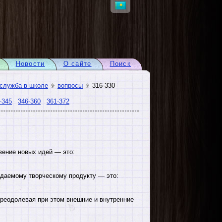
Новости
О сайте
Поиск
 служба в школе
вопросы
316-330
-345
346-360
361-372
вение новых идей — это:
даемому творческому продукту — это:
преодолевая при этом внешние и внутренние