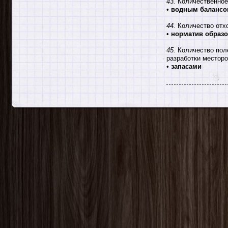
43.
Количественное 
•
водным балансо
44.
Количество отхо
•
норматив образо
45.
Количество поле
разработки месторо
•
запасами