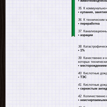
•
животноводческ
35.
К коммунально-
•
купания, заняти
36.
К техническим м
•
переработка
37.
Канализационны
•
аэрации
38.
Катастрофически
•
1%
39.
Качественно и к
которых техническ
•
месторождением
40.
Кислотные дожд
•
ТЭС
41.
Кислотные дожд
•
сернистым анги
42.
Количественно н
•
неисчерпаемыми