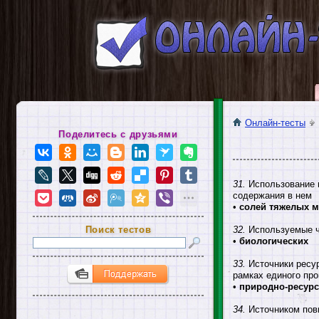
Онлайн-тесты
Поделитесь с друзьями
31.
Использование в
содержания в нем
•
солей тяжелых м
Поиск тестов
32.
Используемые че
•
биологических
33.
Источники ресур
рамках единого про
•
природно-ресур
34.
Источником повы