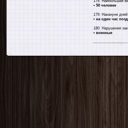
178.
Наибольшая вм
•
50 человек
179.
Накануне дней 
•
на один час поз
180.
Нарушения зак
•
военные