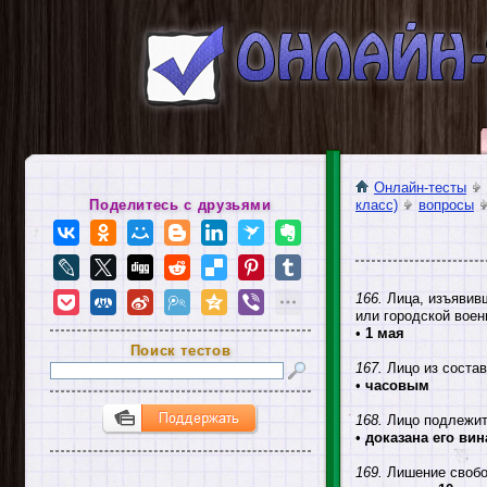
Онлайн-тесты
Поделитесь с друзьями
класс)
вопросы
166.
Лица, изъявивш
или городской воен
•
1 мая
Поиск тестов
167.
Лицо из состав
•
часовым
168.
Лицо подлежит 
•
доказана его вин
169.
Лишение свобо