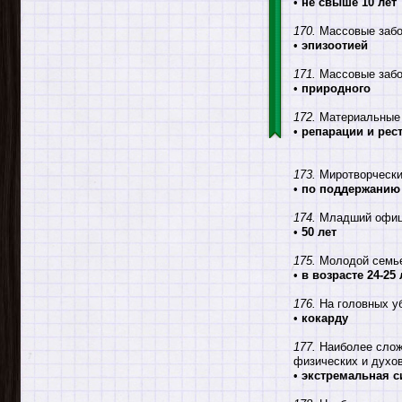
•
не свыше 10 лет
170.
Массовые забо
•
эпизоотией
171.
Массовые забо
•
природного
172.
Материальные 
•
репарации и рес
173.
Миротворчески
•
по поддержанию 
174.
Младший офицер
•
50 лет
175.
Молодой семье
•
в возрасте 24-25
176.
На головных у
•
кокарду
177.
Наиболее сложн
физических и духо
•
экстремальная с