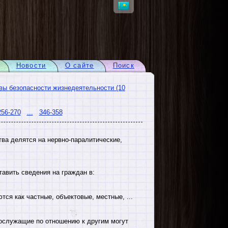
Новости
О сайте
Поиск
вы безопасности жизнедеятельности (10
256-270
...
346-358
ва делятся на нервно-паралитические,
авить сведения на граждан в:
я как частные, объектовые, местные, ...
ослужащие по отношению к другим могут