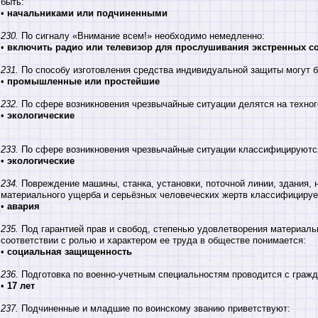
быть:
•
начальниками или подчиненными
230.
По сигналу «Внимание всем!» необходимо немедленно:
•
включить радио или телевизор для прослушивания экстренных 
231.
По способу изготовления средства индивидуальной защиты могут б
•
промышленные или простейшие
232.
По сфере возникновения чрезвычайные ситуации делятся на техноге
•
экологические
233.
По сфере возникновения чрезвычайные ситуации классифицируются 
•
экологические
234.
Повреждение машины, станка, установки, поточной линии, здания, 
материального ущерба и серьёзных человеческих жертв классифицирует
•
авария
235.
Под гарантией прав и свобод, степенью удовлетворения материаль
соответствии с ролью и характером ее труда в обществе понимается:
•
социальная защищенность
236.
Подготовка по военно-учетным специальностям проводится с гражд
•
17 лет
237.
Подчиненные и младшие по воинскому званию приветствуют: