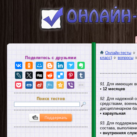
Онлайн-тесты
Поделитесь с друзьями
класс)
вопросы
91.
Для имеющих вы
•
12 месяцев
Поиск тестов
92.
Для надежной ох
средствами, военны
дисциплинарном ба
•
караульная
93.
Для поддержания
состава, выполнени
•
внутренняя служ