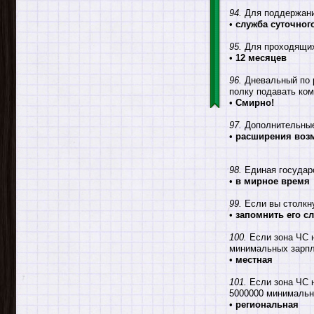
94.
Для поддержания
•
служба суточног
95.
Для проходящих
•
12 месяцев
96.
Дневальный по р
полку подавать ко
•
Смирно!
97.
Дополнительные
•
расширения возм
98.
Единая государ
•
в мирное время
99.
Если вы столкну
•
запомнить его с
100.
Если зона ЧС н
минимальных зарпл
•
местная
101.
Если зона ЧС н
5000000 минимальн
•
региональная