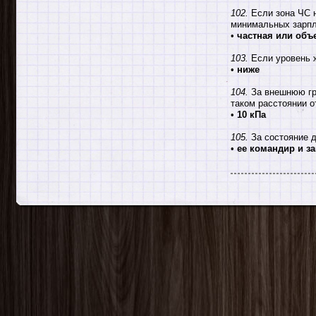
102.
Если зона ЧС н
минимальных зарпл
•
частная или объ
103.
Если уровень ж
•
ниже
104.
За внешнюю гр
таком расстоянии о
•
10 кПа
105.
За состояние д
•
ее командир и з