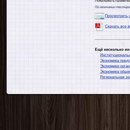
Показывать правильн
По окончании тестиро
Просмотреть 
Скачать все 
Ещё несколько ин
Институциональ
Экономика предп
Экономика орган
Экономика общес
Региональная эк