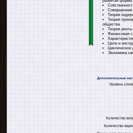
развитая форма
Собственност
Совершенная 
Теория издер
Теория произ
общества
Теория ренты
Финансовая с
Характеристи
Цели и инстр
Циклическое 
Экономика ка
Дополнительные нас
Уровень слож
Количество воп
Количество вари