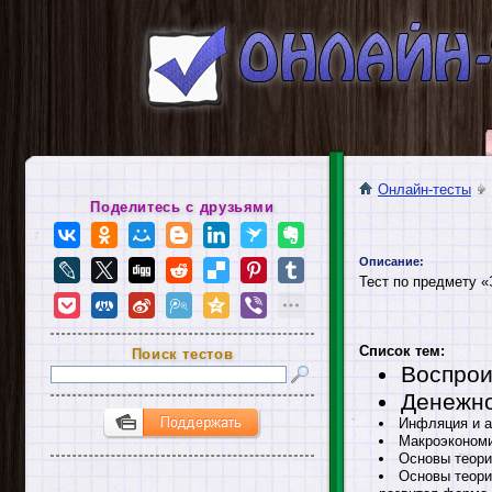
Онлайн-тесты
Поделитесь с друзьями
Описание:
Тест по предмету «
Список тем:
Поиск тестов
Воспрои
Денежно
Инфляция и а
Макроэкономи
Основы теори
Основы теори