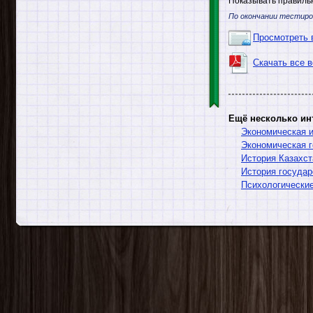
Показывать правильн
По окончании тестиро
Просмотреть 
Скачать все 
Ещё несколько ин
Экономическая и
Экономическая г
История Казахст
История государ
Психологически