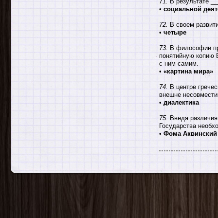
71.
В результате __
•
социальной деят
72.
В своем развити
•
четыре
73.
В философии при
понятийную копию В
с ним самим.
•
«картина мира»
74.
В центре гречес
внешне несовмести
•
диалектика
75.
Введя различия 
Государства необхо
•
Фома Аквинский