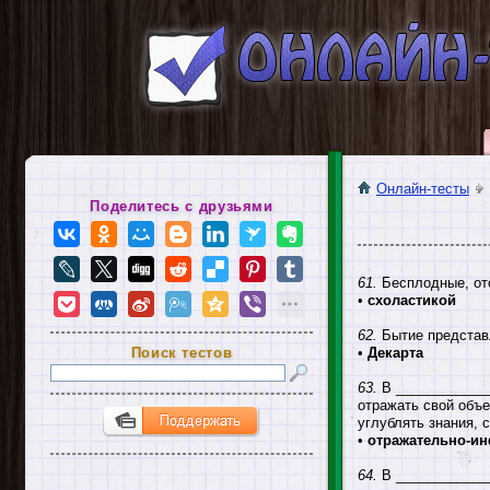
Онлайн-тесты
Поделитесь с друзьями
61.
Бесплодные, ото
•
схоластикой
62.
Бытие представл
Поиск тестов
•
Декарта
63.
В _____________
отражать свой объе
углублять знания,
•
отражательно-и
64.
В ____________