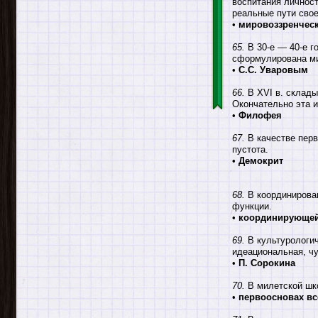
воспитания личнос
реальные пути сво
•
мировоззренчес
65.
В 30-е — 40-е г
сформулирована м
•
С.С. Уваровым
66.
В XVI в. склады
Окончательно эта 
•
Филофея
67.
В качестве перв
пустота.
•
Демокрит
68.
В координирован
функции.
•
координирующе
69.
В культурологич
идеациональная, чу
•
П. Сорокина
70.
В милетской шко
•
первоосновах вс