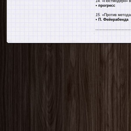
14.
«Постмодерн» в
•
прогресс
15.
«Против метода
•
П. Фейерабенда