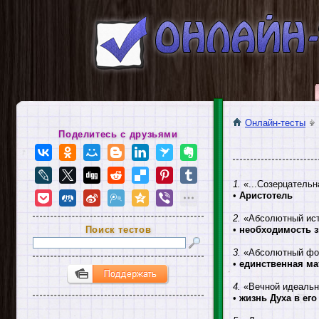
Онлайн-тесты
Поделитесь с друзьями
1.
«...Созерцательн
•
Аристотель
2.
«Абсолютный исто
Поиск тестов
•
необходимость з
3.
«Абсолютный форм
•
единственная ма
4.
«Вечной идеально
•
жизнь Духа в ег