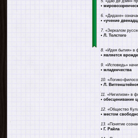
5.
«Дао де дзин» пр
•
мировоззренческ
6.
«Дидахе» означа
•
«учение двенадц
7.
«Зеркалом русск
•
Л. Толстого
8.
«Идея бытия» в 
•
является врожд
9.
«Исповедь» начин
•
младенчества
10.
«Логико-филосо
•
Л. Витгенштейно
11.
«Нигилизм» в ф
•
обесценивание ц
12.
«Общество Кулак
•
местом свободно
13.
«Понятие созна
•
Г. Райла