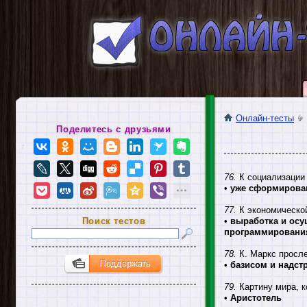
Онлайн-тесты
Поделитесь с друзьями
76.
К социализации 
•
уже сформирован
77.
К экономической
Поиск тестов
•
выработка и осу
программировани
78.
К. Маркс просл
•
базисом и надст
79.
Картину мира, к
•
Аристотель