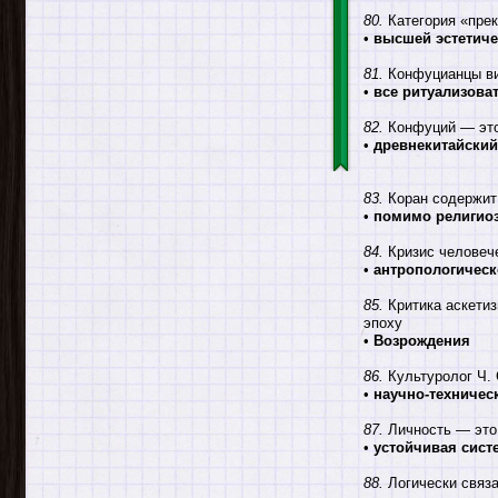
80.
Категория «прек
•
высшей эстетич
81.
Конфуцианцы вид
•
все ритуализова
82.
Конфуций — это
•
древнекитайский
83.
Коран содержит 
•
помимо религиоз
84.
Кризис человече
•
антропологичес
85.
Критика аскетиз
эпоху
•
Возрождения
86.
Культуролог Ч. 
•
научно-техничес
87.
Личность — это
•
устойчивая сист
88.
Логически связа