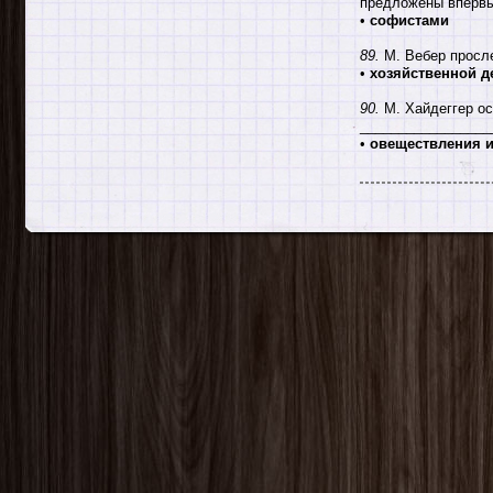
предложены вперв
•
софистами
89.
М. Вебер просл
•
хозяйственной д
90.
М. Хайдеггер ос
_________________
•
овеществления 