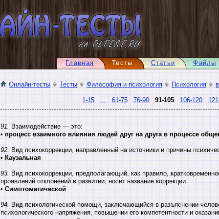
Главная
Тесты
Статьи
Файлы
Онлайн-тесты
Тесты
Философия и психология
Психология
1-15
...
61-75
76-90
91-105
106-120
121
91.
Взаимодействие — это:
•
процесс взаимного влияния людей друг на друга в процессе обще
92.
Вид психокоррекции, направленный на источники и причины психическ
•
Каузальная
93.
Вид психокоррекции, предполагающий, как правило, кратковременно
проявлений отклонений в развитии, носит название коррекции
•
Симптоматической
94.
Вид психологической помощи, заключающийся в разъяснении человек
психологического напряжения, повышении его компетентности и оказан