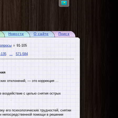
Новости
О сайте
Поиск
вопросы
91-105
-135
...
571-584
ния
их отклонений, — это коррекция ...
е воздействие с целью снятия острых
у его психологических трудностей, снятии
ии непосредственной помощи в решении