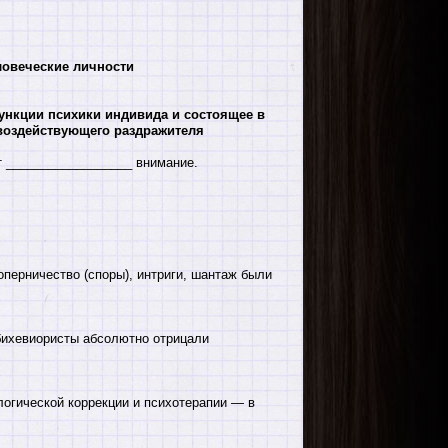
ловеческие личности
нкции психики индивида и состоящее в
воздействующего раздражителя
т __________________ внимание.
перничество (споры), интриги, шантаж были
бихевиористы абсолютно отрицали
огической коррекции и психотерапии — в