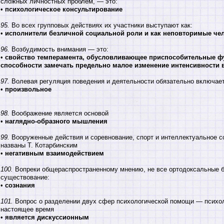
сложных личностных проблем, — это:
•
психологическое консультирование
95.
Во всех групповых действиях их участники выступают как:
•
исполнители безличной социальной роли и как неповторимые че
96.
Возбудимость внимания — это:
•
свойство темперамента, обусловливающее приспособительные фу
способности замечать предельно малое изменение интенсивности 
97.
Волевая регуляция поведения и деятельности обязательно включае
•
произвольное
98.
Воображение является основой
•
наглядно-образного мышления
99.
Вооруженные действия и соревнование, спорт и интеллектуальное со
названы Т. Котарбинским
•
негативным взаимодействием
100.
Вопреки общераспространенному мнению, не все ортодоксальные 
существование:
•
сознания
101.
Вопрос о разделении двух сфер психологической помощи — психол
настоящее время
•
является дискуссионным