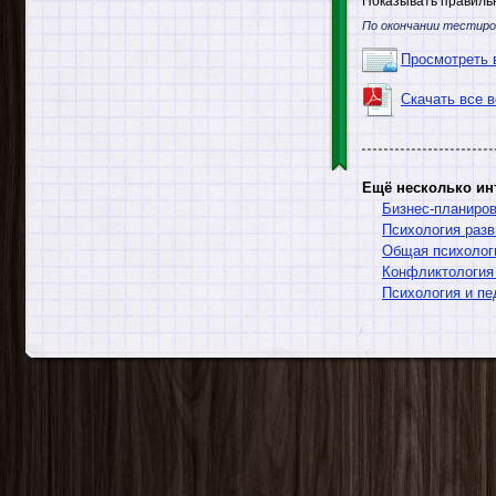
Показывать правильн
По окончании тестиро
Просмотреть 
Скачать все 
Ещё несколько ин
Бизнес-планиро
Психология разв
Общая психолог
Конфликтология 
Психология и пе