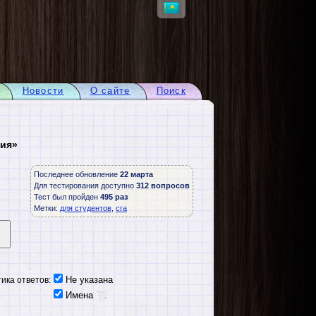
Новости
О сайте
Поиск
гия»
Последнее обновление
22 марта
Для тестирования доступно
312 вопросов
Тест был пройден
495 раз
Метки:
для студентов
,
сга
Не указана
ика ответов:
Имена