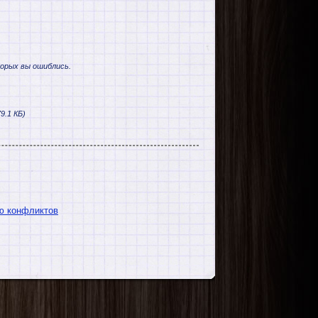
торых вы ошиблись.
9.1 КБ)
ию конфликтов