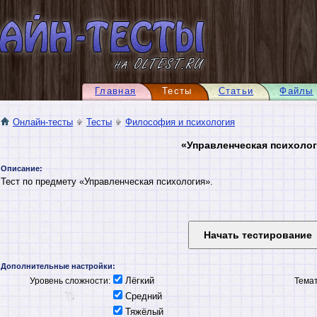
Главная
Тесты
Статьи
Файлы
Онлайн-тесты
Тесты
Философия и психология
«Управленческая психоло
Описание:
Тест по предмету «Управленческая психология».
Дополнительные настройки:
Лёгкий
Уровень сложности:
Темат
Средний
Тяжёлый