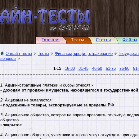
Главная
Тесты
Статьи
Файлы
Онлайн-тесты
Тесты
Финансы, кредит, страхование
Государст
вопросы
1-15
16-30
31-45
46-60
61-75
76-90
91-
1.
Административные платежи и сборы относят к:
•
доходам от продажи имущества, находящегося в государственной
2.
Акцизами не облагаются:
•
подакцизные товары, экспортируемые за пределы РФ
3.
Акционерное общество, которое не вправе проводить открытую подпи
общество ...
•
закрытое
4.
Акционерное общество, участники которого могут отчуждать принадл