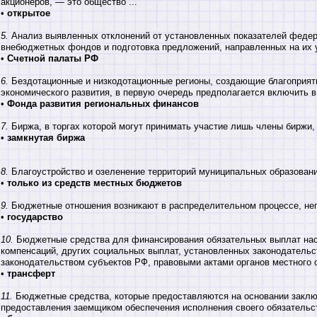
акционеров, — это общество ...
•
открытое
5.
Анализ выявленных отклонений от установленных показателей феде
внебюджетных фондов и подготовка предложений, направленных на их 
•
Счетной палаты РФ
6.
Бездотационные и низкодотационные регионы, создающие благоприят
экономического развития, в первую очередь предполагается включить 
•
Фонда развития региональных финансов
7.
Биржа, в торгах которой могут принимать участие лишь члены биржи,
•
замкнутая биржа
8.
Благоустройство и озеленение территорий муниципальных образовани
•
только из средств местных бюджетов
9.
Бюджетные отношения возникают в распределительном процессе, неп
•
государство
10.
Бюджетные средства для финансирования обязательных выплат насе
компенсаций, других социальных выплат, установленных законодатель
законодательством субъектов РФ, правовыми актами органов местного 
•
трансферт
11.
Бюджетные средства, которые предоставляются на основании заклю
предоставления заемщиком обеспечения исполнения своего обязательст