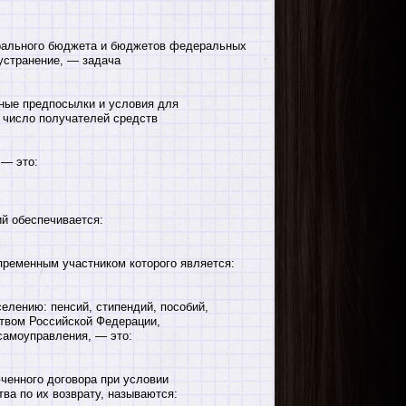
рального бюджета и бюджетов федеральных
устранение, — задача
ные предпосылки и условия для
в число получателей средств
 — это:
й обеспечивается:
ременным участником которого является:
лению: пенсий, стипендий, пособий,
ством Российской Федерации,
самоуправления, — это:
ченного договора при условии
ва по их возврату, называются: