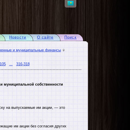
Новости
О сайте
Поиск
венные и муниципальные финансы
105
...
316-318
 и муниципальной собственности
ску на выпускаемые им акции, — это
ежащие им акции без согласия других