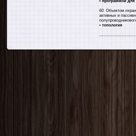
•
программой для
60.
Объектом охран
активных и пассив
полупроводниковог
•
топология