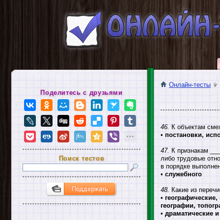
Онлайн-тесты
Поделитесь с друзьями
46.
К объектам смеж
•
постановки, ис
47.
К признакам ___
Поиск тестов
либо трудовые отно
в порядке выполнен
•
служебного
48.
Какие из перечи
•
географические,
географии, топогр
•
драматические и