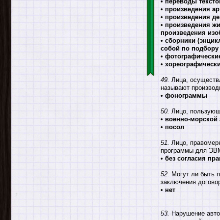
•
переводы тексто
•
произведения ар
•
произведения де
•
произведения жи
произведения изо
•
сборники (энцик
собой по подбору
•
фотографические
•
хореографическ
49.
Лица, осуществ
называют производ
•
фонограммы
50.
Лицо, пользующ
•
военно-морской 
•
посол
51.
Лицо, правомер
программы для ЭВМ
•
без согласия пр
52.
Могут ли быть п
заключения догово
•
нет
53.
Нарушение автор