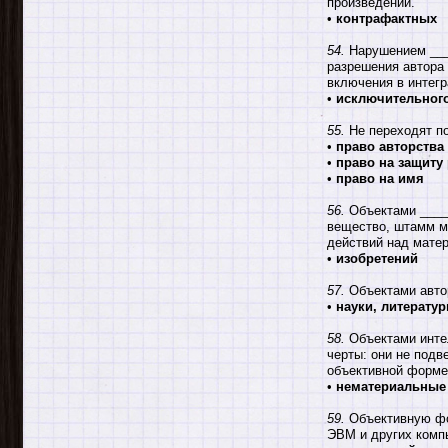
произведений.
•
контрафактных
54.
Нарушением ___
разрешения автора 
включения в интегр
•
исключительног
55.
Не переходят по
•
право авторства
•
право на защиту
•
право на имя
56.
Объектами _____
вещество, штамм ми
действий над мате
•
изобретений
57.
Объектами авто
•
науки, литератур
58.
Объектами инте
черты: они не подв
объективной форме;
•
нематериальные
59.
Объективную фо
ЭВМ и других комп