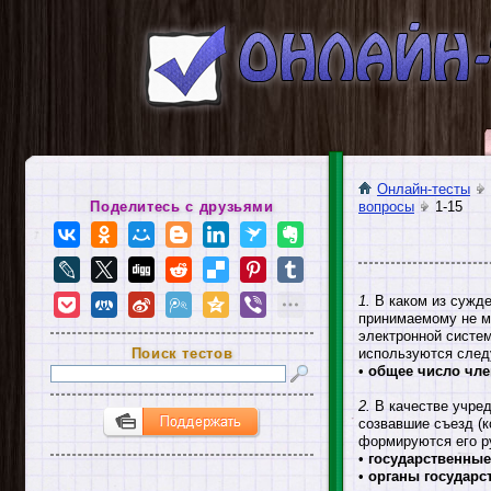
Онлайн-тесты
Поделитесь с друзьями
вопросы
1-15
1.
В каком из сужд
принимаемому не м
электронной систе
Поиск тестов
используются след
•
общее число чле
2.
В качестве учред
созвавшие съезд (
формируются его р
•
государственны
•
органы государс