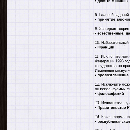
•
девяти месяцев
8.
Главной задачей 
•
принятие законо
9.
Западная теория 
•
естественные, д
10.
Избирательный з
•
Франции
11.
Исключите ложно
Федерации 1993 го
государства по сра
Изменения коснулис
•
провозглашение 
12.
Исключите ложны
об используемых ею
•
философский
13.
Исполнительную
•
Правительство 
14.
Какая форма пр
•
республиканская