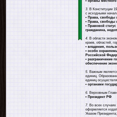
•
органы местного
3.
В Конституции 19
с исходными начал
•
Права, свободы 
•
Права, свободы 
•
Правовой статус
гражданина, недо
4.
В области эконом
краев, областей, г
•
владения, польз
•
особо охраняемы
Российской Феде
•
разграничение г
обеспечение экон
5.
Важным является 
единиц. Образовани
единиц осуществля
•
органами госуда
6.
Верховным Главн
•
Президент РФ
7.
Во всех случаях 
оформляется ходат
Указом Президента;