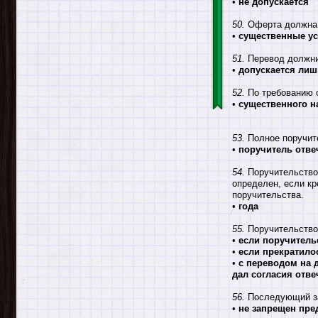
•
не допускается
50.
Оферта должна с
•
существенные у
51.
Перевод должник
•
допускается лиш
52.
По требованию о
•
существенного н
53.
Полное поручите
•
поручитель отве
54.
Поручительство 
определен, если кр
поручительства.
•
года
55.
Поручительство
•
если поручитель
•
если прекратило
•
с переводом на 
дал согласия отве
56.
Последующий за
•
не запрещен пре