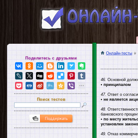
Онлайн-тесты
Поделитесь с друзьями
46.
Основной должни
•
принципалом
47.
Ответ о согласи
Поиск тестов
•
не является акц
48.
Ответственность
банковского процен
•
по месту житель
установлен закон
49.
Отказ коммерчес