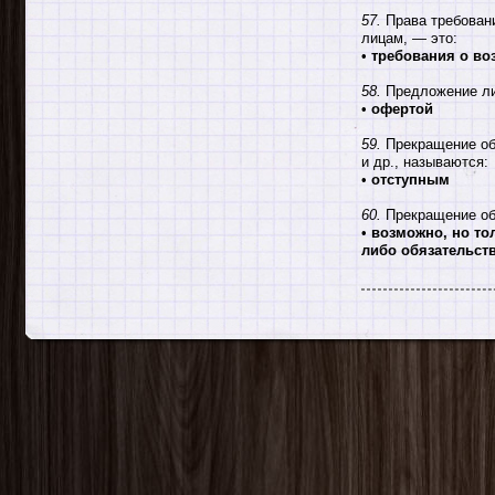
57.
Права требовани
лицам, — это:
•
требования о во
58.
Предложение лиц
•
офертой
59.
Прекращение обя
и др., называются:
•
отступным
60.
Прекращение об
•
возможно, но то
либо обязательст