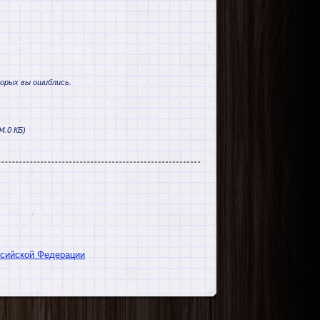
торых вы ошиблись.
4.0 КБ)
ссийской Федерации