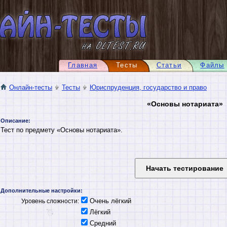
Главная
Тесты
Статьи
Файлы
Онлайн-тесты
Тесты
Юриспруденция, государство и право
«Основы нотариата»
Описание:
Тест по предмету «Основы нотариата».
Дополнительные настройки:
Очень лёгкий
Уровень сложности:
Лёгкий
Средний