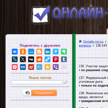
Онлайн-тесты
Поделитесь с друзьями
вопросы
136-143
136.
Участие защитн
•
по решению сле
Поиск тестов
137.
Федеральный с
уголовные дела:
•
только по ходат
138.
Физическое ил
вреда, является:
•
гражданским ис