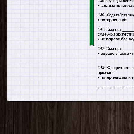
139.
Функции обвине
•
состязательност
140.
Ходатайствоват
•
потерпевший
141.
Эксперт ______
судебной экспертиз
•
не вправе без ве
142.
Эксперт ______
•
вправе знакомит
143.
Юридическое ли
признан:
•
потерпевшим и 