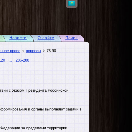
Новости
О сайте
Поиск
нное право
вопросы
76-90
120
...
286-288
вии с Указом Президента Российской
 формирования и органы выполняют задачи в
Федерации за пределами территории