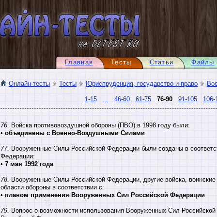
Главная
Тесты
Статьи
Файлы
Онлайн-тесты
Тесты
Юриспруденция, государство и право
Вое
1-15
...
46-60
61-75
76-90
91-105
106-
76.
Войска противовоздушной обороны (ПВО) в 1998 году были:
•
объединены с Военно-Воздушными Силами
77.
Вооруженные Силы Российской Федерации были созданы в соответст
Федерации:
•
7 мая 1992 года
78.
Вооруженные Силы Российской Федерации, другие войска, воинские
области обороны в соответствии с:
•
планом применения Вооруженных Сил Российской Федерации
79.
Вопрос о возможности использования Вооруженных Сил Российской 