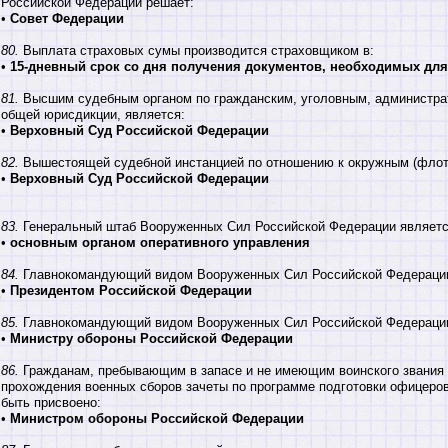
Российской Федерации решает:
•
Совет Федерации
80.
Выплата страховых сумы производится страховщиком в:
•
15-дневный срок со дня получения документов, необходимых для
81.
Высшим судебным органом по гражданским, уголовным, администра
общей юрисдикции, является:
•
Верховный Суд Российской Федерации
82.
Вышестоящей судебной инстанцией по отношению к окружным (флот
•
Верховный Суд Российской Федерации
83.
Генеральный штаб Вооруженных Сил Российской Федерации являетс
•
основным органом оперативного управления
84.
Главнокомандующий видом Вооруженных Сил Российской Федерации
•
Президентом Российской Федерации
85.
Главнокомандующий видом Вооруженных Сил Российской Федерации
•
Министру обороны Российской Федерации
86.
Гражданам, пребывающим в запасе и не имеющим воинского звания
прохождения военных сборов зачеты по программе подготовки офицеров
быть присвоено:
•
Министром обороны Российской Федерации