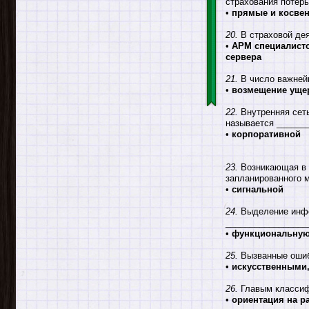
страхования потерь
•
прямые и косве
20.
В страховой де
•
АРМ специалисто
сервера
21.
В число важней
•
возмещение ущер
22.
Внутренняя сеть
называется ______
•
корпоративной
23.
Возникающая в х
запланированного 
•
сигнальной
24.
Выделение инфо
_________________
•
функциональну
25.
Вызванные ошиб
•
искусственными
26.
Главым классиф
•
ориентация на р