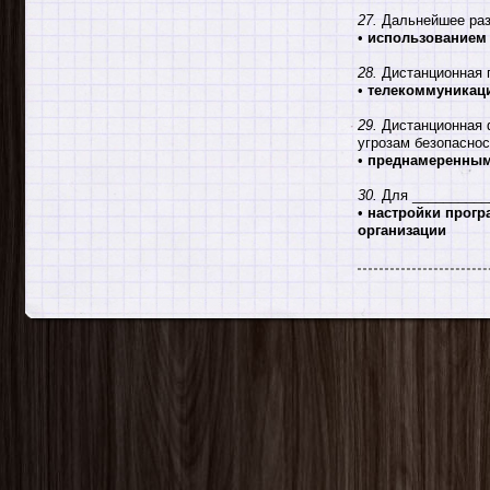
27.
Дальнейшее разв
•
использованием 
28.
Дистанционная п
•
телекоммуникац
29.
Дистанционная 
угрозам безопасно
•
преднамеренным
30.
Для __________
•
настройки прогр
организации