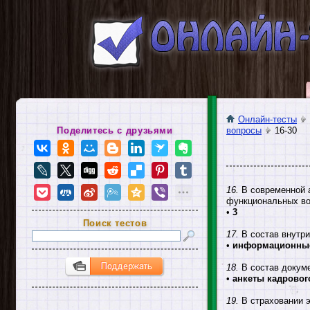
Онлайн-тесты
Поделитесь с друзьями
вопросы
16-30
16.
В современной а
функциональных во
•
3
Поиск тестов
17.
В состав внутри
•
информационные
18.
В состав докуме
•
анкеты кадровог
19.
В страховании 