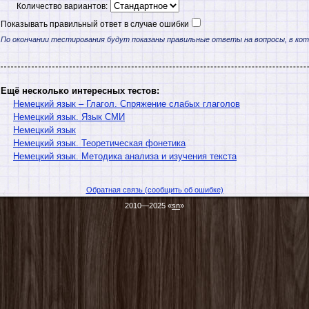
Количество вариантов:
Показывать правильный ответ в случае ошибки
По окончании тестирования будут показаны правильные ответы на вопросы, в ко
Ещё несколько интересных тестов:
Немецкий язык – Глагол. Спряжение слабых глаголов
Немецкий язык. Язык СМИ
Немецкий язык
Немецкий язык. Теоретическая фонетика
Немецкий язык. Методика анализа и изучения текста
Обратная связь (сообщить об ошибке)
2010—2025 «
sn
»