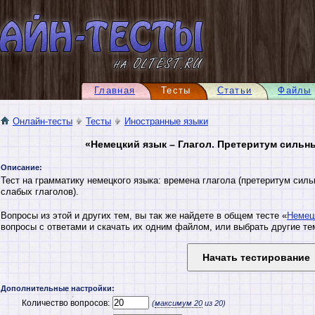
Главная
Тесты
Статьи
Файлы
Онлайн-тесты
Тесты
Иностранные языки
«Немецкий язык – Глагол. Претеритум сильн
Описание:
Тест на грамматику немецкого языка: времена глагола (претеритум силь
слабых глаголов).
Вопросы из этой и других тем, вы так же найдете в общем тесте «
Немец
вопросы с ответами и скачать их одним файлом, или выбрать другие те
Дополнительные настройки:
Количество вопросов:
(
максимум
20
из 20)