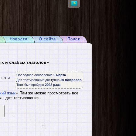
Новости
О сайте
Поиск
ых и слабых глаголов»
Последнее обновление
5 марта
ных и
Для тестирования доступно
20 вопросов
Тест был пройден
2022 раза
кий язык
». Там же можно просмотреть все
мы для тестирования.