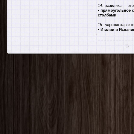
14.
Базилика — это
•
прямоугольное с
столбами
15.
Барокко характе
•
Италии и Испани