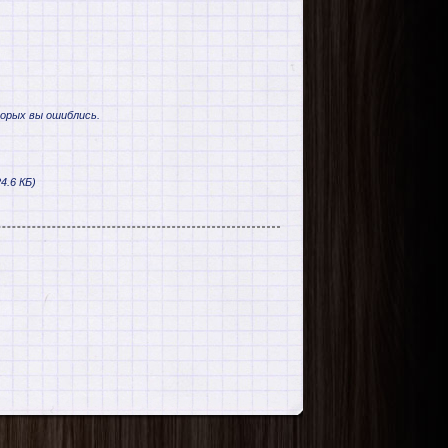
торых вы ошиблись.
4.6 КБ)