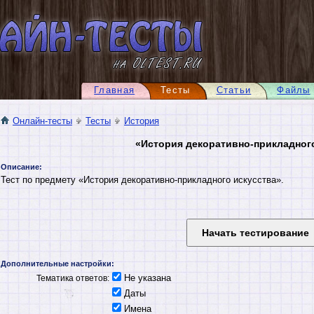
Главная
Тесты
Статьи
Файлы
Онлайн-тесты
Тесты
История
«История декоративно-прикладног
Описание:
Тест по предмету «История декоративно-прикладного искусства».
Дополнительные настройки:
Не указана
Тематика ответов:
Даты
Имена