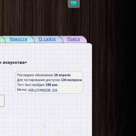
Новости
О сайте
Поиск
о искусства»
Последнее обновление
18 апреля
Для тестирования доступно
134 вопроса
Тест был пройден
198 раз
Метки:
для студентов
,
сга