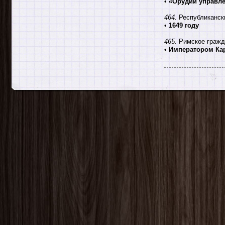
•
«Орудии управл
464.
Республикански
•
1649 году
465.
Римское гражд
•
Императором Ка