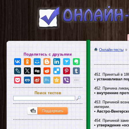
Онлайн-тесты
Поделитесь с друзьями
451.
Принятый в 1861
•
устанавливал по
452.
Причина ликви
Поиск тестов
•
внутренние про
453.
Причиной возни
империи.
•
Австро-Венгерск
454.
Причиной замен
•
утверждение «ос