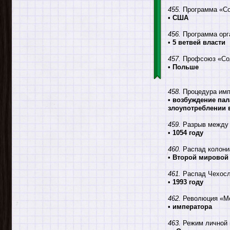
455.
Программа «Со
•
США
456.
Программа орг
•
5 ветвей власти
457.
Профсоюз «Сол
•
Польше
458.
Процедура импи
•
возбуждение пал
злоупотреблении 
459.
Разрыв между р
•
1054 году
460.
Распад колони
•
Второй мировой
461.
Распад Чехосл
•
1993 году
462.
Революция «Мей
•
императора
463.
Режим личной в