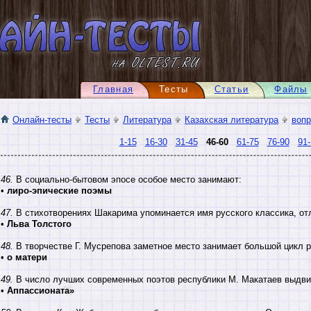
Главная
Тесты
Статьи
Файлы
Онлайн-тесты
Тесты
Литература
Казахская литература
воп
1-15
16-30
31-45
46-60
61-75
76-90
91-
46.
В социально-бытовом эпосе особое место занимают:
•
лиро-эпические поэмы
47.
В стихотворениях Шакарима упоминается имя русского классика, отл
•
Льва Толстого
48.
В творчестве Г. Мусрепова заметное место занимает большой цикл р
•
о матери
49.
В число лучших современных поэтов республики М. Макатаев выдви
•
Аппассионата»