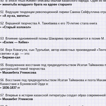
50.
В эпосе «Кыз-Жибек» описаны обычаи казахского народа. Один из н
•
женитьба младшего брата на вдове старшего
51.
Ведущие тенденции революционной лирики Сакена Сейфуллина отра
•
«А ну-ка, жигиты»
52.
Вершиной творчества А. Тажибаева к его 70-летию стала книга
•
«Старый колокол»
53.
Влияние одноименной поэмы Шакарима прослеживается в поэме М. 
•
«Енлик — Кебек»
54.
Внук Кожагула, сын Турлыбая, автор известных произведений «Тенте
светик» и др. — это:
•
Биржан-сал
55.
Вооруженное восстание под предводительством Исатая Тайманова п
центральной темой творчества
•
Махамбета Утемисова
56.
Восстание под предводительством Исатая Тайманова и поэта Махам
Казахстане и Букеевской Орде в:
•
1836-1837 гг
57.
Впервые в истории казахской литературы создал образ современной
•
Махамбет Утемисов