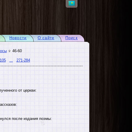
Новости
О сайте
Поиск
росы
46-60
105
...
271-284
ученного от церкви:
ассказов:
нулся после издания поэмы: