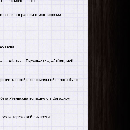
их — левират — это:
жены в его раннем стихотворении
Ауэзова
к», «Айбай», «Биржан-сал», «Ляйли, мой
ротив ханской и колониальной власти было
бета Утемисова вспыхнуло в Западном
 ему исторической личности