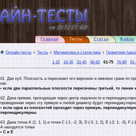
Главная
Тесты
Статьи
Файлы
Онлайн-тесты
Тесты
Математика и статистика
Геометрия (шко
1-15
16-30
31-45
46-60
61-75
76-90
91-
61.
Дан куб. Плоскость a пересекает его верхнюю и нижнюю грани по пр
как:
•
если две параллельные плоскости пересечены третьей, то линии
62.
Дана прямая, проходящая через центр окружности и перпендикулярн
проведенная через эту прямую и любой диаметр будет перпендикулярна 
•
если одна из плоскостей проходит через прямую, перпендикулярн
перпендикулярны
63.
Дана точка А (1; 1; 1) и точки С (-1; -2; 3), D (-3; 1; 2), E (-2; 1; -3), F
А находятся точки
•
С и Е