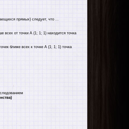
ющихся прямых) следует, что ...
альше всех от точки А (1; 1; 1) находится точка
их точек ближе всех к точке А (1; 1; 1) точка
сследованием
нства)