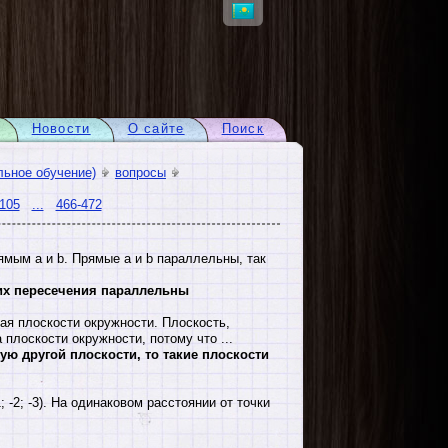
Новости
О сайте
Поиск
льное обучение)
вопросы
105
...
466-472
ямым а и b. Прямые а и b параллельны, так
 их пересечения параллельны
ая плоскости окружности. Плоскость,
плоскости окружности, потому что ...
ую другой плоскости, то такие плоскости
 (-1; -2; -3). На одинаковом расстоянии от точки