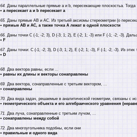
64.
Даны параллельные прямые а и b, пересекающие плоскостьa. Тогда
•
а пересекает a и b пересекает a
65.
Даны прямые АВ и АС. Из третьей аксиомы стереометрии (о пересека
•
прямые АВ и АС, а также точка А лежат в одной плоскости
66.
Даны точки С (-1; -2; 3), D (-3; 1; 2), E (-2; 1; -3) или F (-1; -2; -3). Д
•
F
67.
Даны точки: С (-1; -2; 3), D (-3; 1; 2), Е (-2; 1; -3), F (-1; -2; -3). Из эт
•
D
68.
Два вектора равны, если ...
•
равны их длины и векторы сонаправлены
69.
Два вектора, сонаправленные с третьим вектором, ...
•
сонаправлены
70.
Два вида задач, решаемые в аналитической геометрии, связаны с и
•
геометрического объекта и его алгебраического уравнения (нераве
71.
Два луча, сонаправленные с третьим лучом, ...
•
сонаправлены между собой
72.
Два многоугольника подобны, если они
•
правильные и одного вида