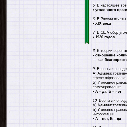
5.
В настоящее врем
•
уголовного прав
6.
В России отчеты 
•
XIX века
7.
В США сбор уголо
•
1920 годов
8.
В теории вероятн
•
отношение колич
— как благоприят
9.
Верны ли опреде
А) Административно
сфере образования
Б) Уголовно-правов
самоуправления.
•
А – да, Б – нет
10.
Верны ли опред
А) Административно
Б) Уголовно-правов
информации.
•
А – нет, Б – да