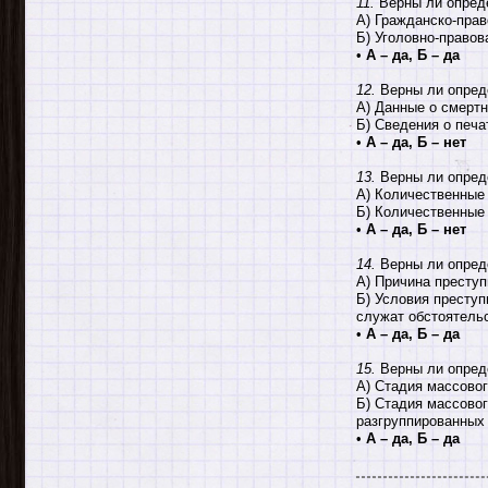
11.
Верны ли опред
А) Гражданско-прав
Б) Уголовно-правов
•
А – да, Б – да
12.
Верны ли опред
А) Данные о смертн
Б) Сведения о печа
•
А – да, Б – нет
13.
Верны ли опред
А) Количественные
Б) Количественные 
•
А – да, Б – нет
14.
Верны ли опред
А) Причина преступ
Б) Условия преступ
служат обстоятель
•
А – да, Б – да
15.
Верны ли опред
А) Стадия массовог
Б) Стадия массово
разгруппированных 
•
А – да, Б – да