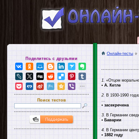
Онлайн-тесты
Поделитесь с друзьями
1.
«Отцом моральной
•
А. Кетле
2.
В 1930-1990 года
Поиск тестов
...
•
засекречена
3.
В Германии сведе
•
Баварии
4.
В Германии центр
•
1882 году