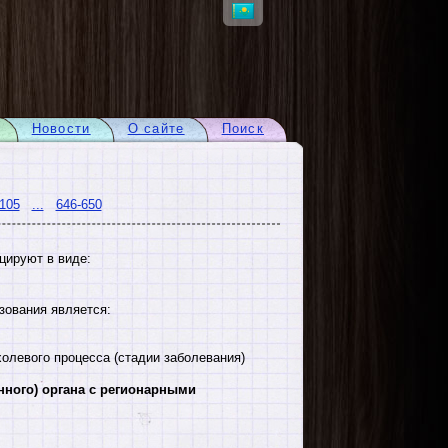
Новости
О сайте
Поиск
105
...
646-650
цируют в виде:
зования является:
олевого процесса (стадии заболевания)
ного) органа с регионарными