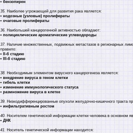
•
бензопирен
35.
Наиболее угрожающей для развития рака является:
•
нодозные (узловые) пролифераты
•
очаговые пролифераты
36.
Наибольшей канцерогенной активностью обладают:
•
полициклические ароматические углеводороды
37.
Наличие множественных, подвижных метастазов в регионарных лимфа
правило:
•
II-б стадию
•
III-б стадию
38.
Необходимым элементом вирусного канцерогенеза является:
•
внедрение вируса в геном клетки
•
гибель клетки
•
изменение иммунологического статуса
•
размножение вируса в клетке
39.
Низкодифференцированные опухоли желудочно-кишечного тракта п
•
инфильтративным ростом
40.
Носителем генетической информации клетки человека в основном яв
•
ДНК
41.
Носитель генетической информации находится: