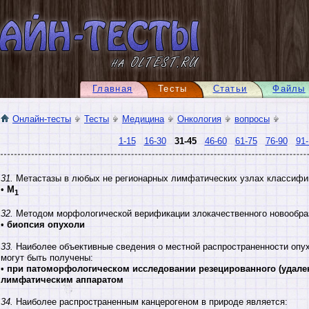
Главная
Тесты
Статьи
Файлы
Онлайн-тесты
Тесты
Медицина
Онкология
вопросы
1-15
16-30
31-45
46-60
61-75
76-90
91-
31.
Метастазы в любых не регионарных лимфатических узлах классифи
•
M
1
32.
Методом морфологической верификации злокачественного новообра
•
биопсия опухоли
33.
Наиболее объективные сведения о местной распространенности опух
могут быть получены:
•
при патоморфологическом исследовании резецированного (удален
лимфатическим аппаратом
34.
Наиболее распространенным канцерогеном в природе является: