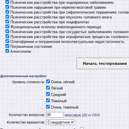
Психические расстройства при эндокринных заболеваниях
Психические нарушения при черепно-мозговой травме
Психические расстройства при сифилитических поражениях головн
Психические расстройства при опухолях головного мозга
Психические расстройства при энцефалитах
Функциональные психозы инволюционного периода
Психические расстройства при сосудистых заболеваниях головног
Психические расстройства при атрофических процессах головного
Олигофрения и пограничная интеллектуальная недостаточность
Пограничные состояния
Алкоголизм
Наркомания и токсикомания
Клиническая психофармакология
Расстройства речи у детей и подростков
Основы радиационной медицины
Дополнительные настройки:
Очень лёгкий
Уровень сложности:
Лёгкий
Средний
Тяжёлый
Очень тяжёлый
Количество вопросов:
(
максимум
150
из 2303)
Количество вариантов: