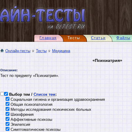
Главная
Тесты
Статьи
Файлы
Онлайн-тесты
Тесты
Медицина
«Психиатрия»
Описание:
Тест по предмету «Психиатрия».
Выбор тем /
Список тем
:
Социальная гигиена и организация здравоохранения
Общая психопатология
Методы исследования психических больных
Шизофрения
Аффективные психозы
Эпилепсия
Симптоматические психозы