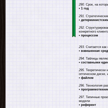
290.
Срок, на котор
•
1 год
291.
Стратегически
•
детерминистски
292.
Структурирован
конкретного клиент
•
процессом
293.
Считается как 
•
взвешенная сре
294.
Таблицы являю
•
составными еди
295.
Теоретически н
оптическом диске, 
•
файлом
296.
Технология раз
•
программотехни
297.
Типичные произ
модели
•
референт