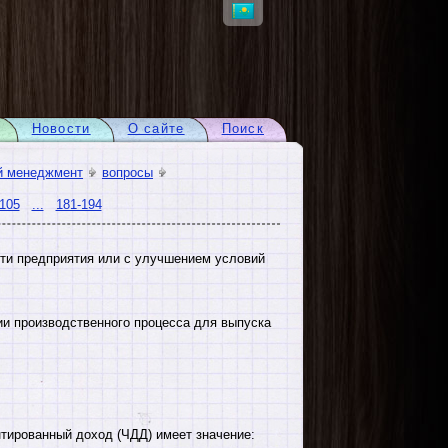
Новости
О сайте
Поиск
й менеджмент
вопросы
105
...
181-194
ти предприятия или с улучшением условий
и производственного процесса для выпуска
тированный доход (ЧДД) имеет значение: