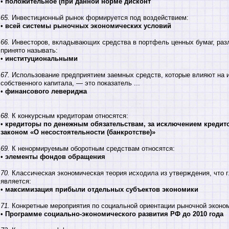
•
положительное (при данной норме дисконт
65.
Инвестиционный рынок формируется под воздействием:
•
всей системы рыночных экономических условий
66.
Инвесторов, вкладывающих средства в портфель ценных бумаг, раз
принято называть:
•
институциональными
67.
Использование предприятием заемных средств, которые влияют на 
собственного капитала, — это показатель ...
•
финансового левериджа
68.
К конкурсным кредиторам относятся:
•
кредиторы по денежным обязательствам, за исключением креди
законом «О несостоятельности (банкротстве)»
69.
К ненормируемым оборотным средствам относятся:
•
элементы фондов обращения
70.
Классическая экономическая теория исходила из утверждения, что 
является:
•
максимизация прибыли отдельных субъектов экономики
71.
Конкретные мероприятия по социальной ориентации рыночной эконо
•
Программе социально-экономического развития РФ до 2010 года