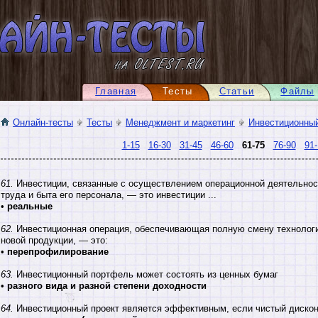
Главная
Тесты
Статьи
Файлы
Онлайн-тесты
Тесты
Менеджмент и маркетинг
Инвестиционны
1-15
16-30
31-45
46-60
61-75
76-90
91-
61.
Инвестиции, связанные с осуществлением операционной деятельнос
труда и быта его персонала, — это инвестиции ...
•
реальные
62.
Инвестиционная операция, обеспечивающая полную смену технологи
новой продукции, — это:
•
перепрофилирование
63.
Инвестиционный портфель может состоять из ценных бумаг
•
разного вида и разной степени доходности
64.
Инвестиционный проект является эффективным, если чистый дискон