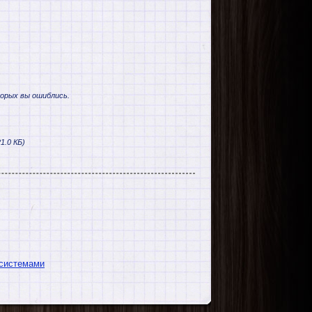
торых вы ошиблись.
1.0 КБ)
 системами