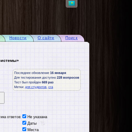
Новости
О сайте
Поиск
системы»
Последнее обновление
16 января
Для тестирования доступно
228 вопросов
Тест был пройден
669 раз
Метки:
для студентов
,
сга
Не указана
ика ответов:
Даты
Места