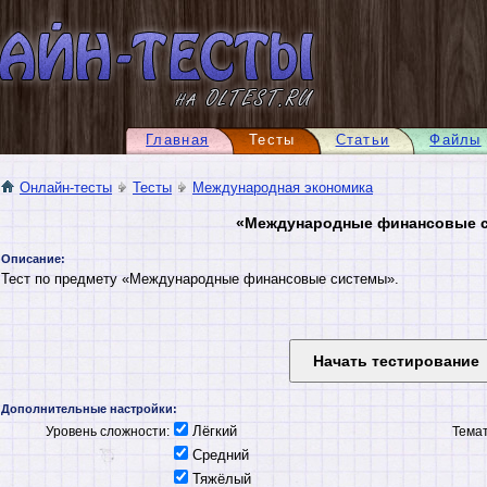
Главная
Тесты
Статьи
Файлы
Онлайн-тесты
Тесты
Международная экономика
«Международные финансовые 
Описание:
Тест по предмету «Международные финансовые системы».
Дополнительные настройки:
Лёгкий
Уровень сложности:
Темат
Средний
Тяжёлый