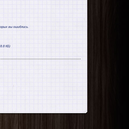
торых вы ошиблись.
8.8 КБ)